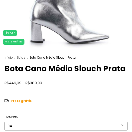
13
%
OFF
FRETE GRÁTIS
Início
.
Botas
.
Bota Cano Médio Slouch Prata
Bota Cano Médio Slouch Prata
R$449,99
R$389,99
Frete grátis
TAMANHO