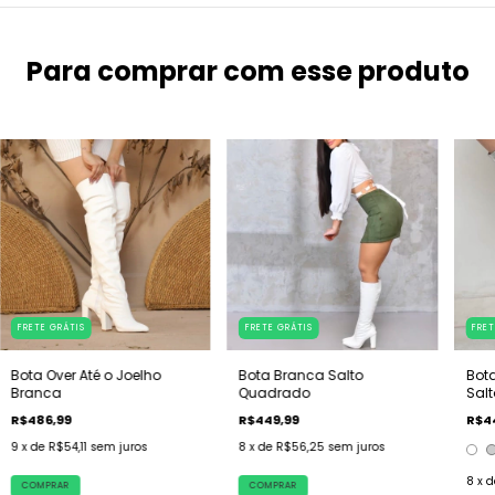
Para comprar com esse produto
FRETE GRÁTIS
FRETE GRÁTIS
FRET
Bota Over Até o Joelho
Bota Branca Salto
Bot
Branca
Quadrado
Salt
R$486,99
R$449,99
R$4
9
x de
R$54,11
sem juros
8
x de
R$56,25
sem juros
8
x 
COMPRAR
COMPRAR