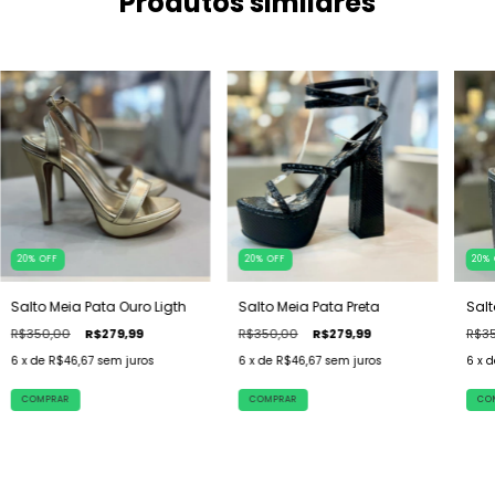
Produtos similares
20
%
OFF
20
%
OFF
20
%
Salto Meia Pata Ouro Ligth
Salto Meia Pata Preta
Salt
R$350,00
R$279,99
R$350,00
R$279,99
R$3
6
x de
R$46,67
sem juros
6
x de
R$46,67
sem juros
6
x 
COMPRAR
COMPRAR
CO