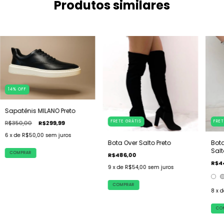
Produtos similares
14
%
OFF
Sapatênis MILANO Preto
FRETE GRÁTIS
FRET
R$350,00
R$299,99
6
x de
R$50,00
sem juros
Bota Over Salto Preto
Bot
Salt
COMPRAR
R$486,00
R$4
9
x de
R$54,00
sem juros
COMPRAR
8
x 
CO